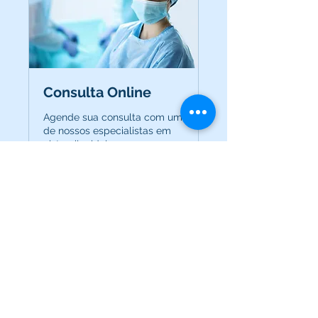
Consulta Online
Agende sua consulta com um
de nossos especialistas em
cisto pilonidal.
30 min
200
R$200
Brazilian
reals
Book Now
2015-2024
© Cisto Pilonidal Grupo e Suporte
- All rights reserved