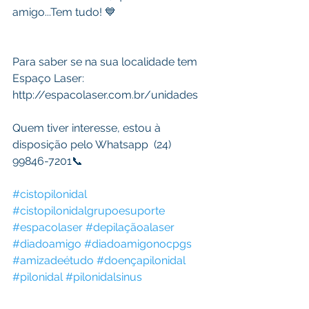
amigo...Tem tudo! 💙 
Para saber se na sua localidade tem 
Espaço Laser: 
http://espacolaser.com.br/unidades
Quem tiver interesse, estou à 
disposição pelo Whatsapp  (24) 
99846-7201📞
#cistopilonidal
#cistopilonidalgrupoesuporte
#espacolaser
#depilaçãoalaser
#diadoamigo
#diadoamigonocpgs
#amizadeétudo
#doençapilonidal
#pilonidal
#pilonidalsinus