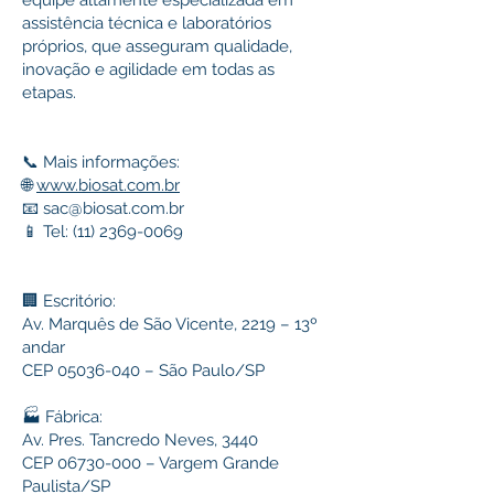
equipe altamente especializada em
assistência técnica e laboratórios
próprios, que asseguram qualidade,
inovação e agilidade em todas as
etapas.
📞 Mais informações:
🌐
www.biosat.com.br
📧
sac@biosat.com.br
📱 Tel:
(11) 2369-0069
🏢 Escritório:
Av. Marquês de São Vicente, 2219 – 13º
andar
CEP
05036-040
– São Paulo/SP
🏭 Fábrica:
Av. Pres. Tancredo Neves, 3440
CEP
06730-000
– Vargem Grande
Paulista/SP