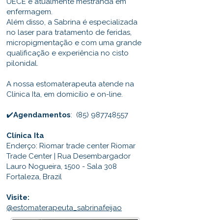
UECE e atualmente mestranda em
enfermagem.
Além disso, a Sabrina é especializada
no laser para tratamento de feridas,
micropigmentação e com uma grande
qualificação e experiência no cisto
pilonidal.
A nossa estomaterapeuta atende na
Clínica Ita, em domicílio e on-line.
✔️
Agendamentos
:
(85) 987748557
Clínica Ita
Enderço: Riomar trade center Riomar
Trade Center | Rua Desembargador
Lauro Nogueira, 1500 - Sala 308
Fortaleza, Brazil
Visite:
@estomaterapeuta_sabrinafeijao