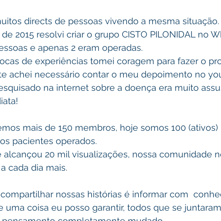
 muitos directs de pessoas vivendo a mesma situação.
de 2015 resolvi criar o grupo CISTO PILONIDAL no W
essoas e apenas 2 eram operadas.
rocas de experiências tomei coragem para fazer o p
te achei necessário contar o meu depoimento no you
esquisado na internet sobre a doença era muito assu
iata!
emos mais de 150 membros, hoje somos 100 (ativos)
os pacientes operados.
 alcançou 20 mil visualizações, nossa comunidade n
a cada dia mais.
 compartilhar nossas histórias é informar com  conh
e uma coisa eu posso garantir, todos que se juntara
 o pensamento completamente mudado.