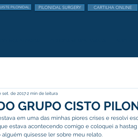
UISTE PILONIDAL
PILONIDAL SURGERY
CARTILHA ONLINE
DOENÇA PILONIDAL
CIRURGIA MENOS INVASIVA
PARCEIRO
e set. de 2017
2 min de leitura
DO GRUPO CISTO PILON
estava em uma das minhas piores crises e resolvi es
que estava acontecendo comigo e coloquei a hastag
o alguém quisesse ler sobre meu relato. 