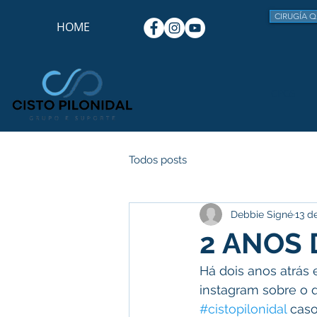
CIRUGÍA Q
HOME
CPGS
Todos posts
Debbie Signé
13 d
2 ANOS 
Há dois anos atrás 
instagram sobre o 
#cistopilonidal
 cas