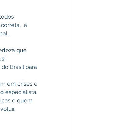
todos 
correta,  a 
al...
erteza que 
os!
do Brasil para 
m em crises e 
especialista.
icas e quem 
oluir.