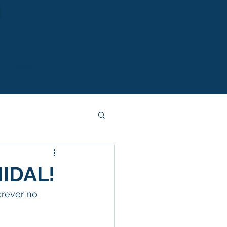
S
BLOG
IDAL!
crever no 
 