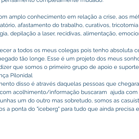
m amplo conhecimento em relação a crise, aos mé
atório, afastamento do trabalho, curativos, tricotomia 
gia, depilação a laser, recidivas, alimentação, emocion
decer a todos os meus colegas pois tenho absoluta c
chegado tão longe. Esse é um projeto dos meus sonh
izer que somos o primeiro grupo de apoio e suporte 
nça Pilonidal
ento disso é através daquelas pessoas que chegara
com acolhimento/informação buscaram  ajuda com o 
unhas um do outro mas sobretudo, somos as casuíst
 a ponta do "iceberg" para tudo que ainda precisa ev