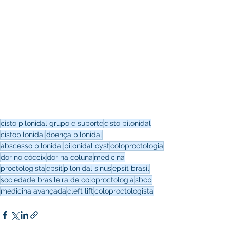
cisto pilonidal grupo e suporte
cisto pilonidal
cistopilonidal
doença pilonidal
abscesso pilonidal
pilonidal cyst
coloproctologia
dor no cóccix
dor na coluna
medicina
proctologista
epsit
pilonidal sinus
epsit brasil
sociedade brasileira de coloproctologia
sbcp
medicina avançada
cleft lift
coloproctologista