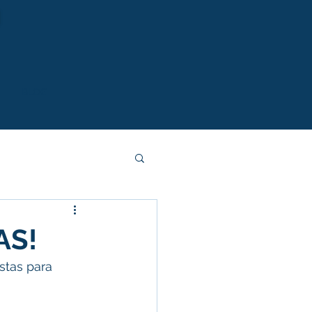
S
BLOG
AS!
tas para 