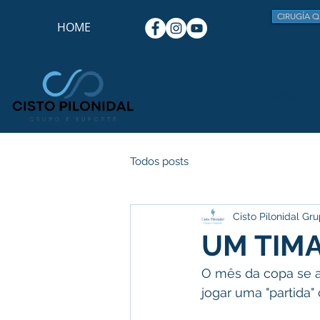
CIRUGÍA Q
HOME
CPGS
Todos posts
Cisto Pilonidal Gr
UM TIM
O mês da copa se a
jogar uma "partida" 