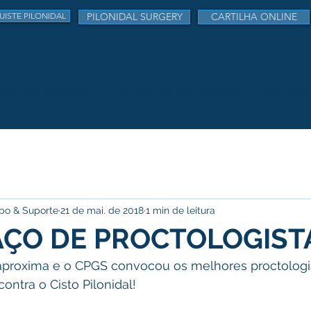
UISTE PILONIDAL
PILONIDAL SURGERY
CARTILHA ONLINE
DOENÇA PILONIDAL
CIRURGIA MENOS INVASIVA
PARCEIRO
upo & Suporte
21 de mai. de 2018
1 min de leitura
AÇO DE PROCTOLOGIST
proxima e o CPGS convocou os melhores proctologis
contra o Cisto Pilonidal!