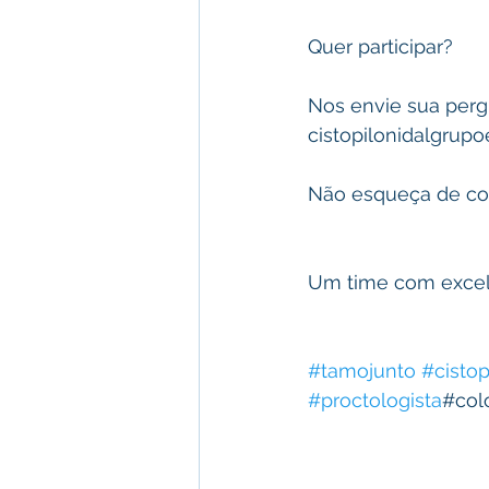
Quer participar? 
Nos envie sua perg
cistopilonidalgrup
Não esqueça de col
Um time com excele
#tamojunto
#cistop
#proctologista
#col