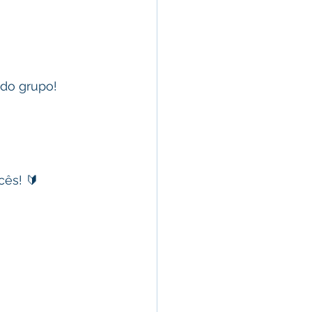
 do grupo!
cês! 🔰